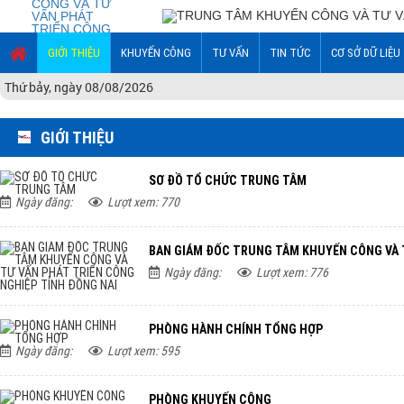
GIỚI THIỆU
KHUYẾN CÔNG
TƯ VẤN
TIN TỨC
CƠ SỞ DỮ LIỆU
Thứ bảy, ngày 08/08/2026
GIỚI THIỆU
SƠ ĐỒ TỔ CHỨC TRUNG TÂM
Ngày đăng:
Lượt xem: 770
BAN GIÁM ĐỐC TRUNG TÂM KHUYẾN CÔNG VÀ T
Ngày đăng:
Lượt xem: 776
PHÒNG HÀNH CHÍNH TỔNG HỢP
Ngày đăng:
Lượt xem: 595
PHÒNG KHUYẾN CÔNG