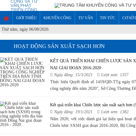
GIỚI THIỆU
KHUYẾN CÔNG
TƯ VẤN
TIN TỨC
CƠ SỞ 
Thứ năm, ngày 06/08/2026
HOẠT ĐỘNG SẢN XUẤT SẠCH HƠN
KẾT QUẢ TRIỂN KHAI CHIẾN LƯỢC SẢN 
NAI GIAI ĐOẠN 2016-2020
Ngày đăng: 15/3/2021
Lượt xem: 1357
Thực hiện Quyết định số 1419/QĐ-TTg ngày 07/
công nghiệp đến năm 2020”, Sở Công Thương Đồ
Kết quả triển khai Chiến lược sản xuất sạch hơn 
Ngày đăng: 19/1/2021
Lượt xem: 1382
Năm 2020, với việc đánh giá lại hiệu quả hoạt 
Chiến lược SXSH giai đoạn 2016-2020, Bộ Công 