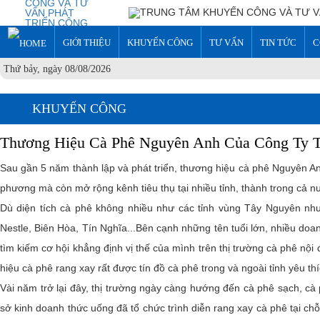
GIỚI THIỆU
KHUYẾN CÔNG
TƯ VẤN
TIN TỨC
C
Thứ bảy, ngày 08/08/2026
KHUYẾN CÔNG
Thương Hiệu Cà Phê Nguyên Anh Của Công Ty
Sau gần 5 năm thành lập và phát triển, thương hiệu cà phê Nguyên 
phương mà còn mở rộng kênh tiêu thụ tại nhiều tỉnh, thành trong cả 
Dù diện tích cà phê không nhiều như các tỉnh vùng Tây Nguyên như
Nestle, Biên Hòa, Tín Nghĩa...Bên cạnh những tên tuổi lớn, nhiều do
tìm kiếm cơ hội khẳng định vị thế của mình trên thị trường cà phê nội
hiệu cà phê rang xay rất được tín đồ cà phê trong và ngoài tỉnh yêu t
Vài năm trở lại đây, thị trường ngày càng hướng đến cà phê sạch, c
sở kinh doanh thức uống đã tổ chức trình diễn rang xay cà phê tại ch