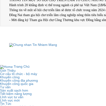
THÔNG TIN MỘT SỐ HỘI CHỢ TRIỂN LÃM TỐ CHỨC NHỮNG 
(18/6
Hành trình 20 khẳng định vị thế trong ngành cà phê tại Việt Nam
Thông tin về một số hội chợ triển lãm sẽ được tổ chức trong năm 2024
Đồng Nai tham gia hội chơ triển lãm công nghiệp nông thôn tiêu biểu
- Mời đăng ký Tham gia Hội chợ Công Thương khu vực Đồng bằng s
TRUNG T
Đị
Copyright © 2019
TRUNG TÂM KHUYẾN
Trang Chủ
Giới Thiệu
Cơ cấu tổ chức - bộ máy
Khuyến công
Khuyến công địa phương
Khuyến công quốc gia
Tư vấn
Sản xuất sạch hơn
Tiết kiệm năng lượng
Lĩnh vực tư vấn
Lĩnh vực mới
Tin Tức