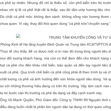
cà phê tự nhiên. Nhưng đố chỉ là thiểu số, còn phổ biến trên thị trư
nhau với tỷ lệ cà phê thật rất là thấp, sau đó tẩm ướp hương liệu ch
Do chất cà phê mộc không đen sánh, không nồng nàn hương thơm nh
chưa quen. Vì vậy, thay đổi thói quen dùng “cà phê trộn”chuyển sang 
Phòng Kinh tế Hạ tầng huyện Định Quán và Trung tâm KC&TVPTCN đế
Thực tế cho thấy, để có được một vị trí nào đó trong lòng người tiê
mọi đối tượng khách hàng, mà còn có thể đem đến cho khách hàng c
hạt cà phê cho đến khâu chế biến, bảo quản và đến tay người tiêu 
xuất cà phê. Quy trình chế biến cà phê cũng phải đi theo trình tự v
chất lượng cà phê và ảnh hưởng đến sức khỏe người tiêu dùng. Và qu
so với những thương hiệu đang có trên thị trường. Vậy làm cách n
tự tin bước vào thị trường cà phê đa dạng và đầy cạnh tranh này.
Ông Vũ Mạnh Quyền, Phó Giám đốc Công ty TNHH 89 Nguyên Anh chia 
điều đáng buồn nhất là phần lớn người dân lại đang có thói quen uống 