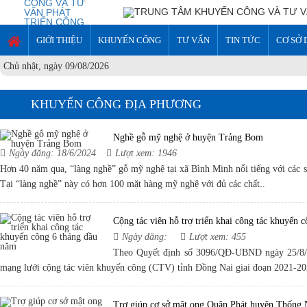
GIỚI THIỆU
KHUYẾN CÔNG
TƯ VẤN
TIN TỨC
CƠ SỞ 
Chủ nhật, ngày 09/08/2026
KHUYẾN CÔNG ĐỊA PHƯƠNG
Nghề gỗ mỹ nghệ ở huyện Trảng Bom
Ngày đăng: 18/6/2024
Lượt xem: 1946
Hơn 40 năm qua, “làng nghề” gỗ mỹ nghệ tại xã Bình Minh nổi tiếng với các s
Tại “làng nghề” này có hơn 100 mặt hàng mỹ nghệ với đủ các chất..
Cộng tác viên hỗ trợ triển khai công tác khuyến 
Ngày đăng:
Lượt xem: 455
Theo Quyết định số 3096/QĐ-UBND ngày 25/8/2
mạng lưới cộng tác viên khuyến công (CTV) tỉnh Đồng Nai giai đoạn 2021-202
Trợ giúp cơ sở mật ong Quân Phát huyện Thống N